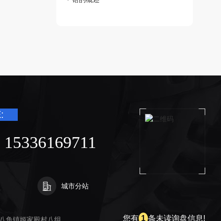
:
 15336169711
城
城市分站
陕
市
西
您有
1
条未读询盘信息!
八鱼镇姬家殿村八组