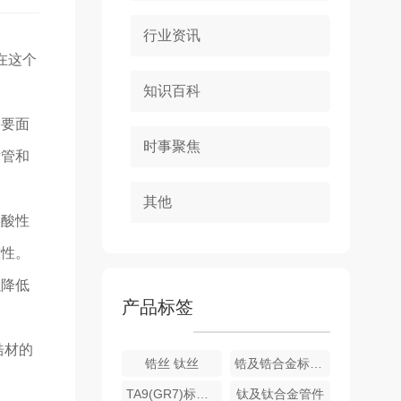
行业资讯
在这个
知识百科
需要面
时事聚焦
喷管和
其他
如酸性
靠性。
以降低
产品标签
锆材的
锆丝 钛丝
锆及锆合金标准件
TA9(GR7)标准件
钛及钛合金管件