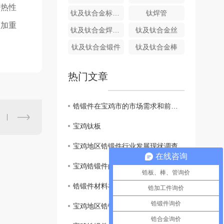
导热性
钛及钛合金标准件
钛焊管
更加重
钛及钛合金焊接设备
钛及钛合金丝
钛及钛合金锻件
钛及钛合金棒
热门文章
锆锻件在宝鸡市的市场需求和前景展望
宝鸡钛板
宝鸡地区锆锻件行业发展现状调查
在线咨询
宝鸡锆锻件的制造工艺与应用分析
锆板、棒、管询价
锆锻件材料在宝鸡市的应用领域与发展挑战
锆加工件询价
锆锻件询价
宝鸡地区锆锻件企业的创新路径与策略思考
锆合金询价