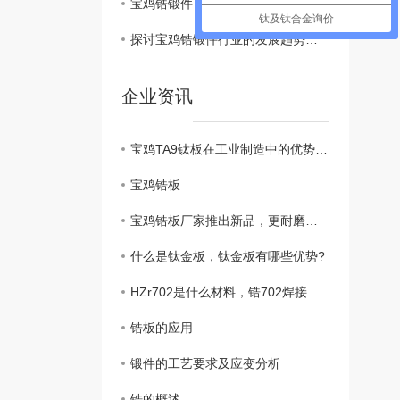
宝鸡锆锻件
钛及钛合金询价
探讨宝鸡锆锻件行业的发展趋势和关键影响因素
企业资讯
宝鸡TA9钛板在工业制造中的优势和特点
宝鸡锆板
宝鸡锆板厂家推出新品，更耐磨更耐腐
什么是钛金板，钛金板有哪些优势?
HZr702是什么材料，锆702焊接工艺
锆板的应用
锻件的工艺要求及应变分析
锆的概述