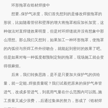
环形拖罩在锆材焊接中
想要..保护气浓度，我们首先想到的是修改焊接拖罩的
形状，比如随着管径和壁厚的增大将拖罩相应加长加宽，这
种做法对直焊缝效果明显，但是对环焊缝就并没有想象中那
么理想。那么我们又想到，如果加工一种环形拖罩，使拖罩
的内弧径与所焊工件外径吻合，就能起到密封的效果了吧。
但是如果对每一种弧度都预制定制的拖罩，现场施工就会变
得很麻烦。
后来，我们转换思路，是不是只要加大保护气的供给
量，就一定能..焊接质量呢？我们试着把原来的保护气单管
进气，改成多管进气，到底用气量在什么范围内可以既..施
工质量又减少浪费，..后通过集体的努力，形成了《锆材焊