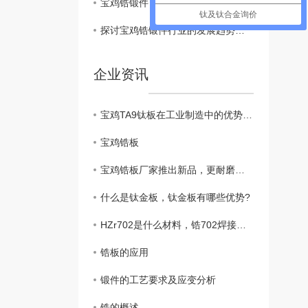
宝鸡锆锻件
钛及钛合金询价
探讨宝鸡锆锻件行业的发展趋势和关键影响因素
企业资讯
宝鸡TA9钛板在工业制造中的优势和特点
宝鸡锆板
宝鸡锆板厂家推出新品，更耐磨更耐腐
什么是钛金板，钛金板有哪些优势?
HZr702是什么材料，锆702焊接工艺
锆板的应用
锻件的工艺要求及应变分析
锆的概述