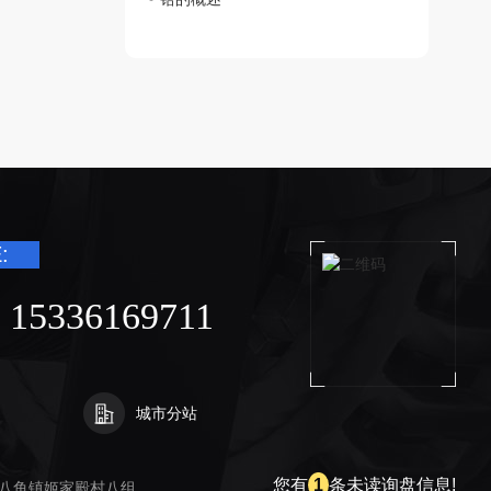
:
 15336169711
城
城市分站
陕
市
西
您有
1
条未读询盘信息!
八鱼镇姬家殿村八组