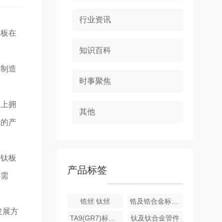
行业资讯
钛板在
知识百科
。制造
时事聚焦
场上拥
其他
.的产
的钛板
产品标签
的需
锆丝 钛丝
锆及锆合金标准件
发展方
TA9(GR7)标准件
钛及钛合金管件